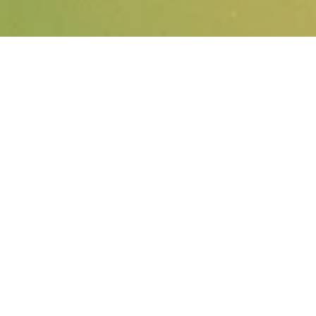
AVEC MICROSOFT COPILOT,
TOUJOURS UN PAS EN
AVANT
Vous souhaitez utiliser l'IA de manière
sûre, rapide et simple avec les données
de votre entreprise ? Microsoft Copilot
combine un LLM puissant avec
l'intégration dans vos outils Office