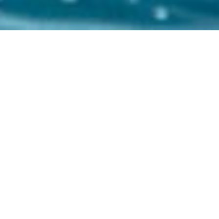
LA DURABILITÉ EST L’UNE
DES TROIS
VALEURS FONDAMENTALES
DE MTF
La durabilité est bien plus qu’un simple
mot à la mode pour nous – c’est une
valeur centrale qui guide nos actions. En