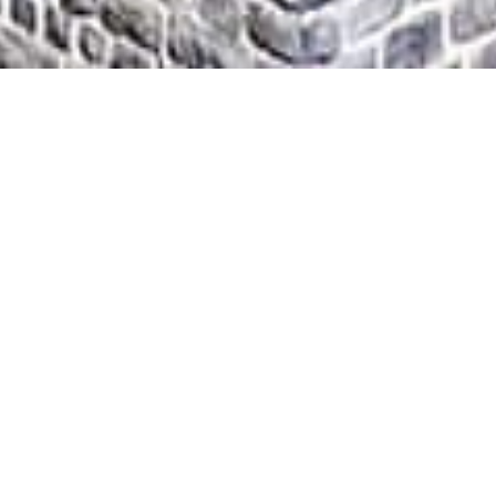
MODERNISATION DE
L'INFRASTRUCTURE
CLIENT
La société Rhätische Bahn AG exploite
l'un des réseaux ferroviaires les plus
exigeants de Suisse, dont les sites sont
répartis dans tout le canton des Grisons.