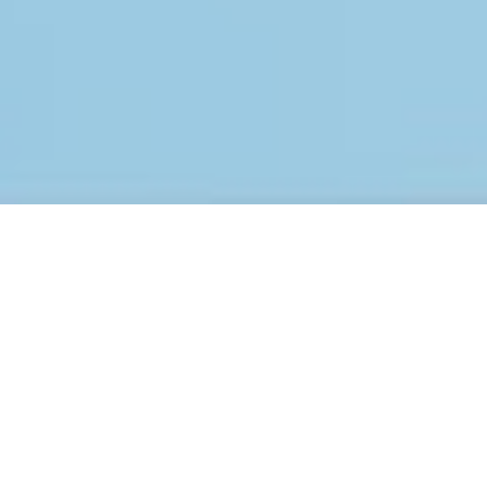
RANCHER OPENSOURCE
PLATTFORM
FÜR CLOUD-NATIVE
APPLIKATIONEN