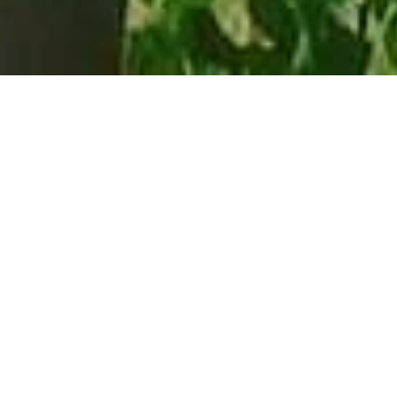
ALL AROUND BUSINESS IT
360° IT SERVICES FÜR IHR
BUSINESS
MTF bietet eine umfassende Palette an
IT-Lösungen und -Services an, die darauf
abzielen, die individuellen Bedürfnisse