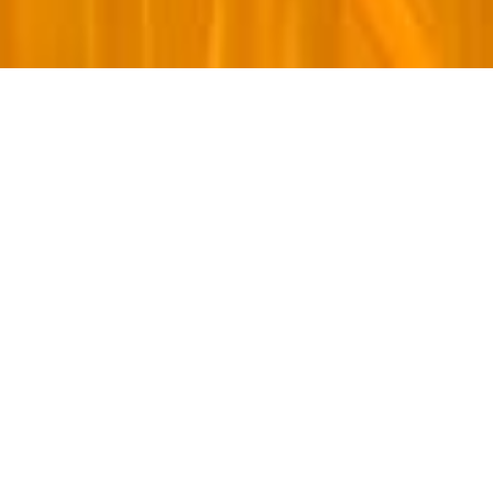
IHR ARBEITSPLATZ
IN DER CLOUD
Mit dem Cloud Desktop von MTF haben
Sie Ihren virtuellen Arbeitsplatz immer
und überall dabei – egal ob im Büro,
unterwegs oder zuhause. Eine einfache
Internetverbindung genügt und Sie haben