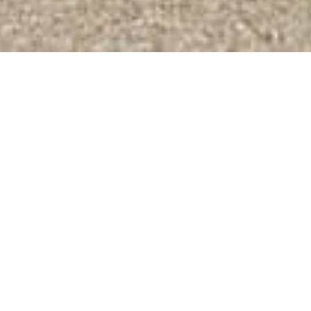
SOLUZIONE IT COMPLETA
CON
3D-CAD DAL CLOUD
PRIVATO
Blaser Metallbau AG opera da oltre 60
anni nel settore delle costruzioni
metalliche di alta qualità e da allora è