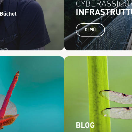
CYBERASSICU
INFRASTRUTT
 Büchel
DI PIÙ
BLOG