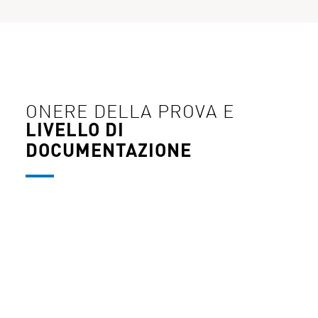
ONERE DELLA PROVA E
LIVELLO DI
DOCUMENTAZIONE
In caso di sinistro, l’assicuratore invia di
norma dei periti forensi. Il loro compito è
ricostruire lo svolgimento dell’attacco e
verificare se, al momento dell’incidente,
fossero stati rispettati gli obblighi
contrattuali. In questo caso si verifica