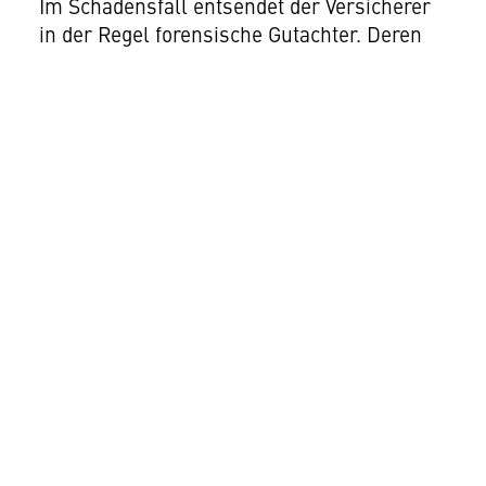
Im Schadensfall entsendet der Versicherer
in der Regel forensische Gutachter. Deren
Aufgabe ist die Rekonstruktion des
Angriffsverlaufs und die Prüfung, ob die
vertraglichen Obliegenheiten zum Zeitpunkt
des Vorfalls eingehalten wurden. Hier findet
eine faktische Umkehr der Beweislast statt:
Das versicherte Unternehmen muss
belegen können, dass die vereinbarten
Schutzmassnahmen aktiv waren.
Konkret bedeutet das: Es reicht nicht aus,
eine Firewall betrieben zu haben – man
muss nachweisen können, dass sie korrekt
konfiguriert war. Hat eine Ransomware
nicht nur Daten verschlüsselt, sondern
auch Logging-Server gelöscht, bricht die
Argumentationskette gegenüber dem